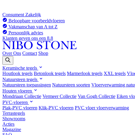
Consument
Zakelijk
Beloopbare voorbeeldvloeren
Vakmanschap van A tot Z
Persoonlijk advies
Klanten geven ons een 8.8
Over Ons
Contact
Shop
Keramische tegels
Houtlook tegels
Betonlook tegels
Marmerlook tegels
XXL tegels
Vlo
Natuursteen tegels
Natuursteen toepassingen
Natuursteen soorten
Vloerverwarming natu
Houten vloeren
Mondriaan Collectie
Vermeer Collectie
Van Gogh Collectie
Eiken vlo
PVC-vloeren
Plak-PVC vloeren
Klik-PVC vloeren
PVC vloer vloerverwarming
Terrastegels
Showrooms
Acties
Magazine
FAQ