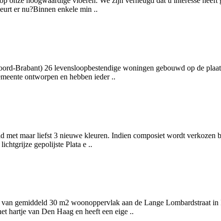
p onze hoogwaardige vloeren. We zijn verheugd dat u interesse heeft g
eurt er nu?Binnen enkele min ..
oord-Brabant) 26 levensloopbestendige woningen gebouwd op de plaats
gemeente ontworpen en hebben ieder ..
 met maar liefst 3 nieuwe kleuren. Indien composiet wordt verkozen 
ichtgrijze gepolijste Plata e ..
s van gemiddeld 30 m2 woonoppervlak aan de Lange Lombardstraat in 
 hartje van Den Haag en heeft een eige ..