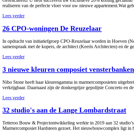
Gefeliciteerd! U hebt succesvol uw exclusieve 20% korting geclaimd o
realiseren van de perfecte vloer voor uw nieuwe appartement.Wat geb
Lees verder
26 CPO-woningen De Reuzelaar
In opdracht van initiatiefgroep CPO-Reuzelaar worden in Hoeven (N
samenspraak met de kopers, de architect (Keeris Architecten) en de 
Lees verder
3 nieuwe kleuren composiet vensterbanken
Nibo Stone heeft haar kleurengamma in marmercomposieten uitgebreid
verkrijgbaar. Daarnaast zijn de donkergrijze gepolijste Concreto en de l
Lees verder
32 studio's aan de Lange Lombardstraat
Tetteroo Bouw & Projectontwikkeling werkte in 2019 aan 32 studio’
Marmercomposiet Hardsteen gezoet. Het nieuwbouwcomplex ligt in het