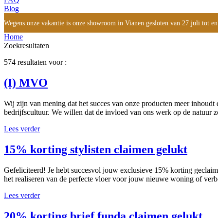
Blog
Wegens onze vakantie is onze showroom in Vianen gesloten van 27 juli tot en
Home
Zoekresultaten
574 resultaten voor :
(I) MVO
Wij zijn van mening dat het succes van onze producten meer inhoudt 
bedrijfscultuur. We willen dat de invloed van ons werk op de natuur z
Lees verder
15% korting stylisten claimen gelukt
Gefeliciteerd! Je hebt succesvol jouw exclusieve 15% korting geclaim
het realiseren van de perfecte vloer voor jouw nieuwe woning of ver
Lees verder
20% korting brief funda claimen gelukt