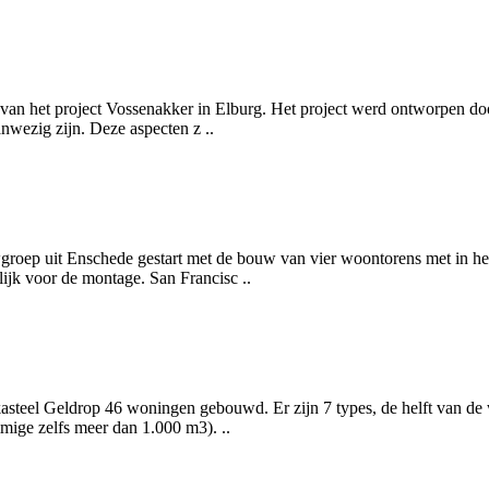
an het project Vossenakker in Elburg. Het project werd ontworpen doo
anwezig zijn. Deze aspecten z ..
p uit Enschede gestart met de bouw van vier woontorens met in het 
lijk voor de montage. San Francisc ..
steel Geldrop 46 woningen gebouwd. Er zijn 7 types, de helft van de w
ige zelfs meer dan 1.000 m3). ..