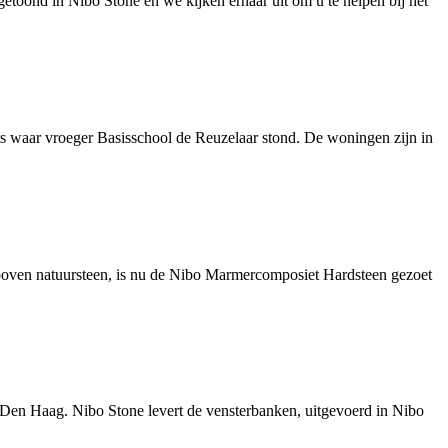
etoond in Nibo Stone en we kijken ernaar uit om u te helpen bij het
 waar vroeger Basisschool de Reuzelaar stond. De woningen zijn in
boven natuursteen, is nu de Nibo Marmercomposiet Hardsteen gezoet
Den Haag. Nibo Stone levert de vensterbanken, uitgevoerd in Nibo