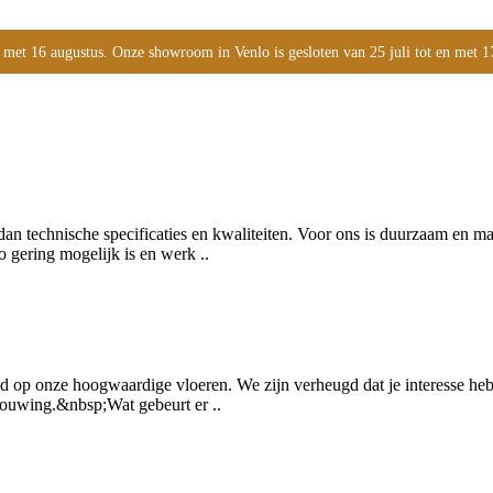
 met 16 augustus. Onze showroom in Venlo is gesloten van 25 juli tot en met 1
dan technische specificaties en kwaliteiten. Voor ons is duurzaam en 
o gering mogelijk is en werk ..
d op onze hoogwaardige vloeren. We zijn verheugd dat je interesse hebt
bouwing.&nbsp;Wat gebeurt er ..