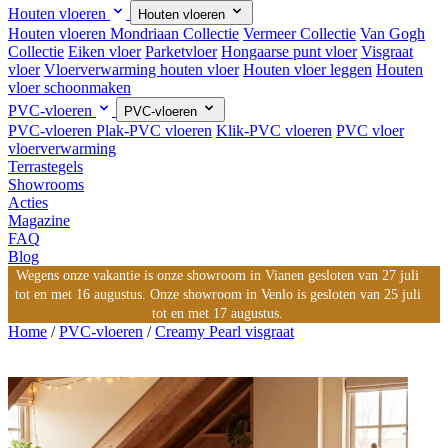
Houten vloeren
Houten vloeren
Houten vloeren
Mondriaan Collectie
Vermeer Collectie
Van Gogh
Collectie
Eiken vloer
Parketvloer
Hongaarse punt vloer
Visgraat
vloer
Vloerverwarming houten vloer
Houten vloer leggen
Houten
vloer schoonmaken
PVC-vloeren
PVC-vloeren
PVC-vloeren
Plak-PVC vloeren
Klik-PVC vloeren
PVC vloer
vloerverwarming
Terrastegels
Showrooms
Acties
Magazine
FAQ
Blog
Wegens onze vakantie is onze showroom in Vianen gesloten van 27 juli
tot en met 16 augustus. Onze showroom in Venlo is gesloten van 25 juli
tot en met 17 augustus.
Home
/
PVC-vloeren
/
Creamy Pearl visgraat