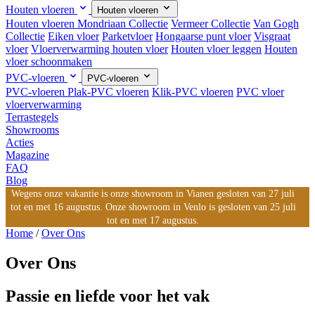
Houten vloeren
Houten vloeren
Houten vloeren
Mondriaan Collectie
Vermeer Collectie
Van Gogh
Collectie
Eiken vloer
Parketvloer
Hongaarse punt vloer
Visgraat
vloer
Vloerverwarming houten vloer
Houten vloer leggen
Houten
vloer schoonmaken
PVC-vloeren
PVC-vloeren
PVC-vloeren
Plak-PVC vloeren
Klik-PVC vloeren
PVC vloer
vloerverwarming
Terrastegels
Showrooms
Acties
Magazine
FAQ
Blog
Wegens onze vakantie is onze showroom in Vianen gesloten van 27 juli
tot en met 16 augustus. Onze showroom in Venlo is gesloten van 25 juli
tot en met 17 augustus.
Home
/
Over Ons
Over Ons
Passie en liefde voor het vak