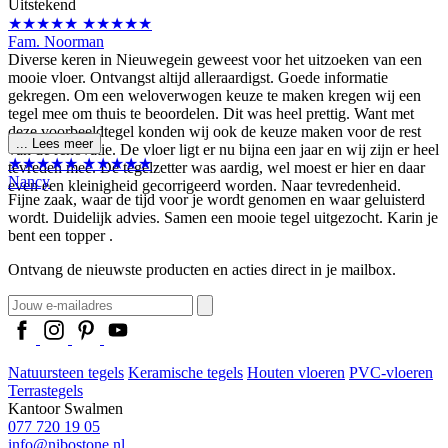
Uitstekend
★★★★★
★★★★★
Fam. Noorman
Diverse keren in Nieuwegein geweest voor het uitzoeken van een
mooie vloer. Ontvangst altijd alleraardigst. Goede informatie
gekregen. Om een weloverwogen keuze te maken kregen wij een
tegel mee om thuis te beoordelen. Dit was heel prettig. Want met
deze voorbeeldtegel konden wij ook de keuze maken voor de rest
...
Lees meer
van de renovatie. De vloer ligt er nu bijna een jaar en wij zijn er heel
★★★★★
★★★★★
tevreden mee. De tegelzetter was aardig, wel moest er hier en daar
Nancy
even een kleinigheid gecorrigeerd worden. Naar tevredenheid.
Fijne zaak, waar de tijd voor je wordt genomen en waar geluisterd
wordt. Duidelijk advies. Samen een mooie tegel uitgezocht. Karin je
bent een topper .
Ontvang de nieuwste producten en acties direct in je mailbox.
Natuursteen tegels
Keramische tegels
Houten vloeren
PVC-vloeren
Terrastegels
Kantoor Swalmen
077 720 19 05
info@nibostone.nl