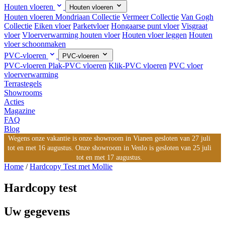
Houten vloeren
Houten vloeren
Houten vloeren
Mondriaan Collectie
Vermeer Collectie
Van Gogh
Collectie
Eiken vloer
Parketvloer
Hongaarse punt vloer
Visgraat
vloer
Vloerverwarming houten vloer
Houten vloer leggen
Houten
vloer schoonmaken
PVC-vloeren
PVC-vloeren
PVC-vloeren
Plak-PVC vloeren
Klik-PVC vloeren
PVC vloer
vloerverwarming
Terrastegels
Showrooms
Acties
Magazine
FAQ
Blog
Wegens onze vakantie is onze showroom in Vianen gesloten van 27 juli
tot en met 16 augustus. Onze showroom in Venlo is gesloten van 25 juli
tot en met 17 augustus.
Home
/
Hardcopy Test met Mollie
Hardcopy test
Uw gegevens