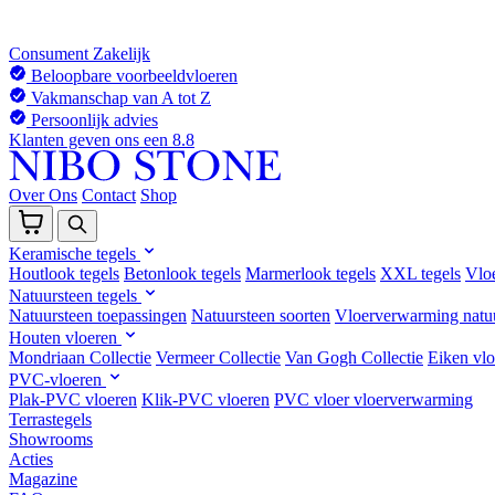
Consument
Zakelijk
Beloopbare voorbeeldvloeren
Vakmanschap van A tot Z
Persoonlijk advies
Klanten geven ons een 8.8
Over Ons
Contact
Shop
Keramische tegels
Houtlook tegels
Betonlook tegels
Marmerlook tegels
XXL tegels
Vlo
Natuursteen tegels
Natuursteen toepassingen
Natuursteen soorten
Vloerverwarming natu
Houten vloeren
Mondriaan Collectie
Vermeer Collectie
Van Gogh Collectie
Eiken vlo
PVC-vloeren
Plak-PVC vloeren
Klik-PVC vloeren
PVC vloer vloerverwarming
Terrastegels
Showrooms
Acties
Magazine