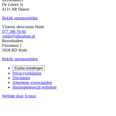
De Limiet 3s
4131 NR Vianen
Bekijk openingstijden
Vloeren showroom Venlo
077 396 76 60
venlo@nibostone.nl
Bezoekadres
Floralaan 1
5928 RD Venlo
Bekijk openingstijden
Cookie instellingen
Privacyverklaring
Disclaimer
Algemene voorwaarden
Herroepingsrecht webshop
Website door Syntax