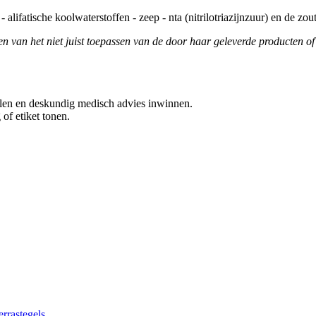
 alifatische koolwaterstoffen - zeep - nta (nitrilotriazijnzuur) en de zo
gen van het niet juist toepassen van de door haar geleverde producten o
elen en deskundig medisch advies inwinnen.
of etiket tonen.
errastegels