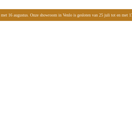
 met 16 augustus. Onze showroom in Venlo is gesloten van 25 juli tot en met 1