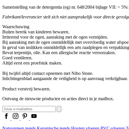
Samenstelling van de detergentia (eg) nr. 648/2004 bijlage VII: < 5%: -
Fabrikant/leverancier stelt zich niet aansprakelijk voor directe gevol
Waarschuwing
Buiten bereik van kinderen bewaren.
Irriterend voor de ogen, aanraking met de ogen vermijden.
Bij aanraking met de ogen onmiddellijk met overvloedig water afspo
In geval van inslikken onmiddellijk een arts raadplegen en verpakking 
Bevat terpentijn, olie. Kan een allergische reactie veroorzaken.
Goed ventileren.
Altijd eerst een proefstuk maken.
Bij twijfel altijd contact opnemen met Nibo Stone.
Inlichtingenblad aangaande de veiligheid is op aanvraag verkrijgbaar.
Product vorstvrij bewaren.
Ontvang de nieuwste producten en acties direct in je mailbox.
Natuursteen tegels
Keramische tegels
Houten vloeren
PVC-vloeren
T