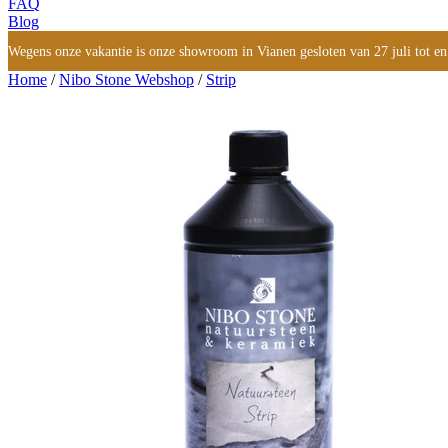
FAQ
Blog
Wegens onze vakantie is onze showroom in Vianen gesloten van 27 juli tot en
Home
/
Nibo Stone Webshop
/
Strip