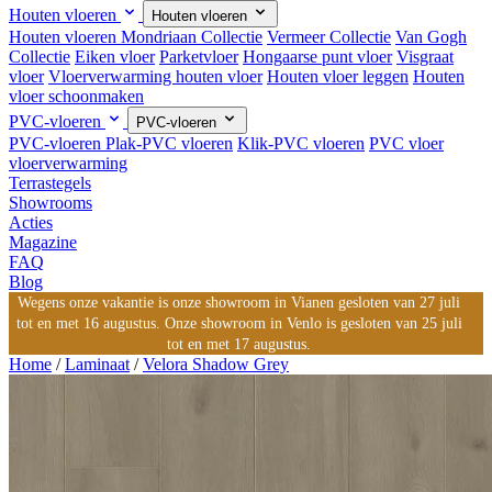
Houten vloeren
Houten vloeren
Houten vloeren
Mondriaan Collectie
Vermeer Collectie
Van Gogh
Collectie
Eiken vloer
Parketvloer
Hongaarse punt vloer
Visgraat
vloer
Vloerverwarming houten vloer
Houten vloer leggen
Houten
vloer schoonmaken
PVC-vloeren
PVC-vloeren
PVC-vloeren
Plak-PVC vloeren
Klik-PVC vloeren
PVC vloer
vloerverwarming
Terrastegels
Showrooms
Acties
Magazine
FAQ
Blog
Wegens onze vakantie is onze showroom in Vianen gesloten van 27 juli
tot en met 16 augustus. Onze showroom in Venlo is gesloten van 25 juli
tot en met 17 augustus.
Home
/
Laminaat
/
Velora Shadow Grey