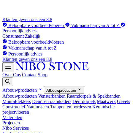
Klanten geven ons een 8.8
Beloopbare voorbeeldvloeren
Vakmanschap van A tot Z
Persoonlijk advies
Consument
Zakelijk
Beloopbare voorbeeldvloeren
Vakmanschap van A tot Z
Persoonlijk advies
Klanten geven ons een 8.8
Over Ons
Contact
Shop
Afbouwproducten
Afbouwproducten
Afbouwproducten
Vensterbanken
Raamdorpels & Spekbanden
Muurafdekkers
Deur- en raamkaders
Deurdorpels
Maatwerk
Gevels
Constructief Natuursteen
Trappen en bordessen
Keramische
projectvloeren
Materialen
Projecten
Nibo Services