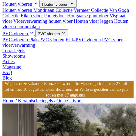
Houten vloeren
Houten vloeren
Houten vloeren
Mondriaan Collectie
Vermeer Collectie
Van Gogh
Collectie
Eiken vloer
Parketvloer
Hongaarse punt vloer
Visgraat
vloer
Vloerverwarming houten vloer
Houten vloer leggen
Houten
vloer schoonmaken
PVC-vloeren
PVC-vloeren
PVC-vloeren
Plak-PVC vloeren
Klik-PVC vloeren
PVC vloer
vloerverwarming
Terrastegels
Showrooms
Acties
Magazine
FAQ
Blog
Wegens onze vakantie is onze showroom in Vianen gesloten van 27 juli
tot en met 16 augustus. Onze showroom in Venlo is gesloten van 25 juli
tot en met 17 augustus.
Home
/
Keramische tegels
/
Quarzia ivoor