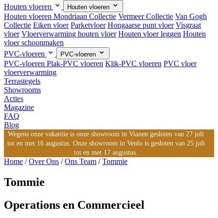
Houten vloeren
Houten vloeren
Houten vloeren
Mondriaan Collectie
Vermeer Collectie
Van Gogh
Collectie
Eiken vloer
Parketvloer
Hongaarse punt vloer
Visgraat
vloer
Vloerverwarming houten vloer
Houten vloer leggen
Houten
vloer schoonmaken
PVC-vloeren
PVC-vloeren
PVC-vloeren
Plak-PVC vloeren
Klik-PVC vloeren
PVC vloer
vloerverwarming
Terrastegels
Showrooms
Acties
Magazine
FAQ
Blog
Wegens onze vakantie is onze showroom in Vianen gesloten van 27 juli
tot en met 16 augustus. Onze showroom in Venlo is gesloten van 25 juli
tot en met 17 augustus.
Home
/
Over Ons
/
Ons Team
/
Tommie
Tommie
Operations en Commercieel