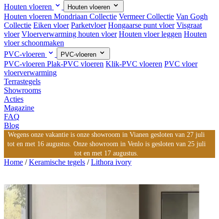
Houten vloeren
Houten vloeren
Houten vloeren
Mondriaan Collectie
Vermeer Collectie
Van Gogh
Collectie
Eiken vloer
Parketvloer
Hongaarse punt vloer
Visgraat
vloer
Vloerverwarming houten vloer
Houten vloer leggen
Houten
vloer schoonmaken
PVC-vloeren
PVC-vloeren
PVC-vloeren
Plak-PVC vloeren
Klik-PVC vloeren
PVC vloer
vloerverwarming
Terrastegels
Showrooms
Acties
Magazine
FAQ
Blog
Wegens onze vakantie is onze showroom in Vianen gesloten van 27 juli
tot en met 16 augustus. Onze showroom in Venlo is gesloten van 25 juli
tot en met 17 augustus.
Home
/
Keramische tegels
/
Lithora ivory