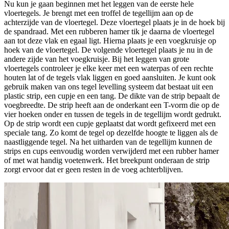
Nu kun je gaan beginnen met het leggen van de eerste hele
vloertegels. Je brengt met een troffel de tegellijm aan op de
achterzijde van de vloertegel. Deze vloertegel plaats je in de hoek bij
de spandraad. Met een rubberen hamer tik je daarna de vloertegel
aan tot deze vlak en egaal ligt. Hierna plaats je een voegkruisje op
hoek van de vloertegel. De volgende vloertegel plaats je nu in de
andere zijde van het voegkruisje. Bij het leggen van grote
vloertegels controleer je elke keer met een waterpas of een rechte
houten lat of de tegels vlak liggen en goed aansluiten. Je kunt ook
gebruik maken van ons tegel levelling systeem dat bestaat uit een
plastic strip, een cupje en een tang. De dikte van de strip bepaalt de
voegbreedte. De strip heeft aan de onderkant een T-vorm die op de
vier hoeken onder en tussen de tegels in de tegellijm wordt gedrukt.
Op de strip wordt een cupje geplaatst dat wordt gefixeerd met een
speciale tang. Zo komt de tegel op dezelfde hoogte te liggen als de
naastliggende tegel. Na het uitharden van de tegellijm kunnen de
strips en cups eenvoudig worden verwijderd met een rubber hamer
of met wat handig voetenwerk. Het breekpunt onderaan de strip
zorgt ervoor dat er geen resten in de voeg achterblijven.