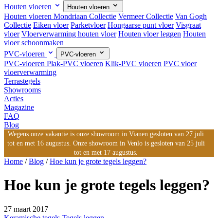
Houten vloeren
Houten vloeren
Houten vloeren
Mondriaan Collectie
Vermeer Collectie
Van Gogh
Collectie
Eiken vloer
Parketvloer
Hongaarse punt vloer
Visgraat
vloer
Vloerverwarming houten vloer
Houten vloer leggen
Houten
vloer schoonmaken
PVC-vloeren
PVC-vloeren
PVC-vloeren
Plak-PVC vloeren
Klik-PVC vloeren
PVC vloer
vloerverwarming
Terrastegels
Showrooms
Acties
Magazine
FAQ
Blog
Wegens onze vakantie is onze showroom in Vianen gesloten van 27 juli
tot en met 16 augustus. Onze showroom in Venlo is gesloten van 25 juli
tot en met 17 augustus.
Home
/
Blog
/
Hoe kun je grote tegels leggen?
Hoe kun je grote tegels leggen?
27 maart 2017
Keramische tegels
Tegels leggen