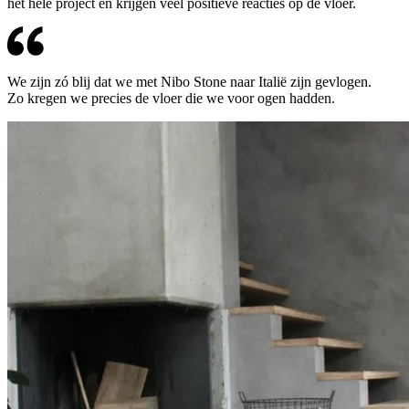
het hele project en krijgen veel positieve reacties op de vloer.
We zijn zó blij dat we met Nibo Stone naar Italië zijn gevlogen.
Zo kregen we precies de vloer die we voor ogen hadden.