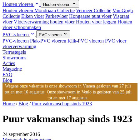
Houten vloeren
Houten vloeren
Houten vloeren
Mondriaan Collectie
Vermeer Collectie
Van Gogh
Collectie
Eiken vloer
Parketvloer
Hongaarse punt vloer
Visgraat
vloer
Vloerverwarming houten vloer
Houten vloer leggen
Houten
vloer schoonmaken
PVC-vloeren
PVC-vloeren
PVC-vloeren
Plak-PVC vloeren
Klik-PVC vloeren
PVC vloer
vloerverwarming
Terrastegels
Showrooms
Acties
Magazine
FAQ
Blog
Wegens onze vakantie is onze showroom in Vianen gesloten van 27 juli
tot en met 16 augustus. Onze showroom in Venlo is gesloten van 25 juli
tot en met 17 augustus.
Home
/
Blog
/
Puur vakmanschap sinds 1923
Puur vakmanschap sinds 1923
24 september 2016
Maatwerk in natuursteen