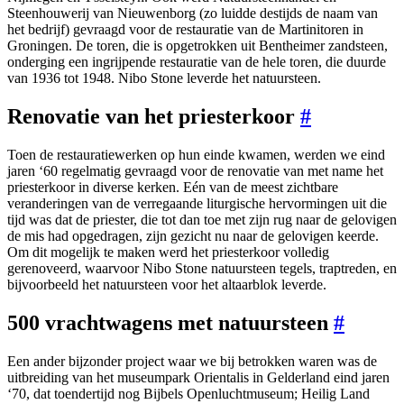
Steenhouwerij van Nieuwenborg (zo luidde destijds de naam van
het bedrijf) gevraagd voor de restauratie van de Martinitoren in
Groningen. De toren, die is opgetrokken uit Bentheimer zandsteen,
onderging een ingrijpende restauratie van de hele toren, die duurde
van 1936 tot 1948. Nibo Stone leverde het natuursteen.
Renovatie van het priesterkoor
#
Toen de restauratiewerken op hun einde kwamen, werden we eind
jaren ‘60 regelmatig gevraagd voor de renovatie van met name het
priesterkoor in diverse kerken. Eén van de meest zichtbare
veranderingen van de verregaande liturgische hervormingen uit die
tijd was dat de priester, die tot dan toe met zijn rug naar de gelovigen
de mis had opgedragen, zijn gezicht nu naar de gelovigen keerde.
Om dit mogelijk te maken werd het priesterkoor volledig
gerenoveerd, waarvoor Nibo Stone natuursteen tegels, traptreden, en
bijvoorbeeld het natuursteen voor het altaarblok leverde.
500 vrachtwagens met natuursteen
#
Een ander bijzonder project waar we bij betrokken waren was de
uitbreiding van het museumpark Orientalis in Gelderland eind jaren
‘70, dat toendertijd nog Bijbels Openluchtmuseum; Heilig Land