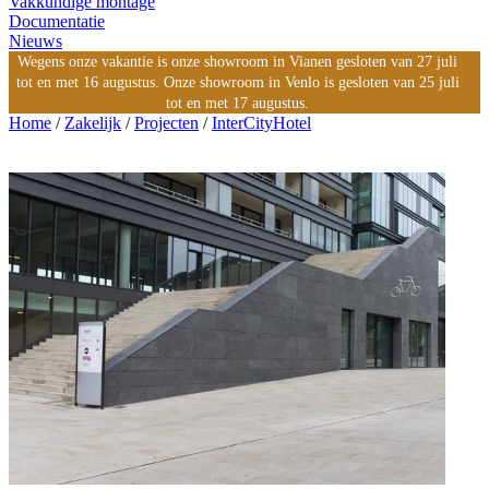
Vakkundige montage
Documentatie
Nieuws
Wegens onze vakantie is onze showroom in Vianen gesloten van 27 juli
tot en met 16 augustus. Onze showroom in Venlo is gesloten van 25 juli
tot en met 17 augustus.
Home
/
Zakelijk
/
Projecten
/
InterCityHotel