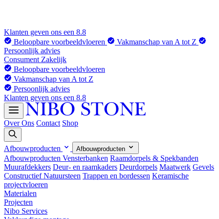
Klanten geven ons een 8.8
Beloopbare voorbeeldvloeren
Vakmanschap van A tot Z
Persoonlijk advies
Consument
Zakelijk
Beloopbare voorbeeldvloeren
Vakmanschap van A tot Z
Persoonlijk advies
Klanten geven ons een 8.8
Over Ons
Contact
Shop
Afbouwproducten
Afbouwproducten
Afbouwproducten
Vensterbanken
Raamdorpels & Spekbanden
Muurafdekkers
Deur- en raamkaders
Deurdorpels
Maatwerk
Gevels
Constructief Natuursteen
Trappen en bordessen
Keramische
projectvloeren
Materialen
Projecten
Nibo Services