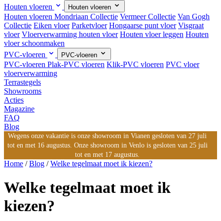
Houten vloeren
Houten vloeren
Houten vloeren
Mondriaan Collectie
Vermeer Collectie
Van Gogh
Collectie
Eiken vloer
Parketvloer
Hongaarse punt vloer
Visgraat
vloer
Vloerverwarming houten vloer
Houten vloer leggen
Houten
vloer schoonmaken
PVC-vloeren
PVC-vloeren
PVC-vloeren
Plak-PVC vloeren
Klik-PVC vloeren
PVC vloer
vloerverwarming
Terrastegels
Showrooms
Acties
Magazine
FAQ
Blog
Wegens onze vakantie is onze showroom in Vianen gesloten van 27 juli
tot en met 16 augustus. Onze showroom in Venlo is gesloten van 25 juli
tot en met 17 augustus.
Home
/
Blog
/
Welke tegelmaat moet ik kiezen?
Welke tegelmaat moet ik
kiezen?