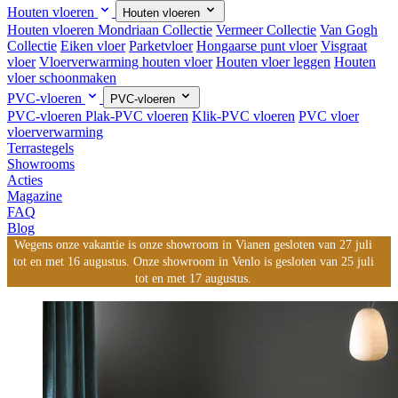
Houten vloeren
Houten vloeren
Houten vloeren
Mondriaan Collectie
Vermeer Collectie
Van Gogh
Collectie
Eiken vloer
Parketvloer
Hongaarse punt vloer
Visgraat
vloer
Vloerverwarming houten vloer
Houten vloer leggen
Houten
vloer schoonmaken
PVC-vloeren
PVC-vloeren
PVC-vloeren
Plak-PVC vloeren
Klik-PVC vloeren
PVC vloer
vloerverwarming
Terrastegels
Showrooms
Acties
Magazine
FAQ
Blog
Wegens onze vakantie is onze showroom in Vianen gesloten van 27 juli
tot en met 16 augustus. Onze showroom in Venlo is gesloten van 25 juli
tot en met 17 augustus.