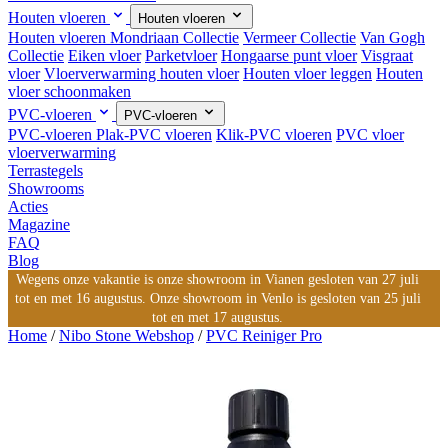
Houten vloeren
Houten vloeren
Houten vloeren
Mondriaan Collectie
Vermeer Collectie
Van Gogh
Collectie
Eiken vloer
Parketvloer
Hongaarse punt vloer
Visgraat
vloer
Vloerverwarming houten vloer
Houten vloer leggen
Houten
vloer schoonmaken
PVC-vloeren
PVC-vloeren
PVC-vloeren
Plak-PVC vloeren
Klik-PVC vloeren
PVC vloer
vloerverwarming
Terrastegels
Showrooms
Acties
Magazine
FAQ
Blog
Wegens onze vakantie is onze showroom in Vianen gesloten van 27 juli
tot en met 16 augustus. Onze showroom in Venlo is gesloten van 25 juli
tot en met 17 augustus.
Home
/
Nibo Stone Webshop
/
PVC Reiniger Pro