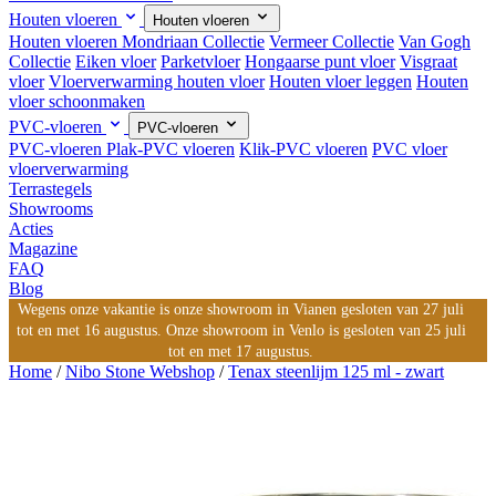
Houten vloeren
Houten vloeren
Houten vloeren
Mondriaan Collectie
Vermeer Collectie
Van Gogh
Collectie
Eiken vloer
Parketvloer
Hongaarse punt vloer
Visgraat
vloer
Vloerverwarming houten vloer
Houten vloer leggen
Houten
vloer schoonmaken
PVC-vloeren
PVC-vloeren
PVC-vloeren
Plak-PVC vloeren
Klik-PVC vloeren
PVC vloer
vloerverwarming
Terrastegels
Showrooms
Acties
Magazine
FAQ
Blog
Wegens onze vakantie is onze showroom in Vianen gesloten van 27 juli
tot en met 16 augustus. Onze showroom in Venlo is gesloten van 25 juli
tot en met 17 augustus.
Home
/
Nibo Stone Webshop
/
Tenax steenlijm 125 ml - zwart