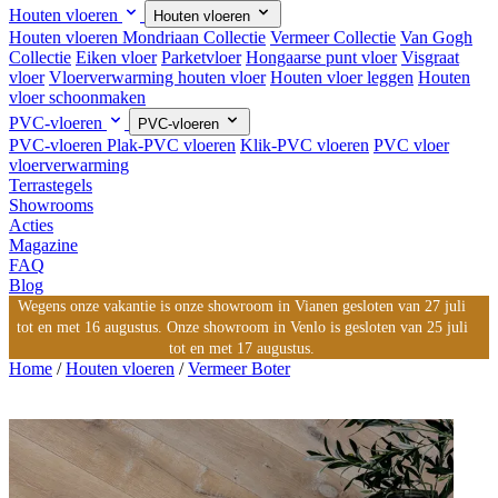
Houten vloeren
Houten vloeren
Houten vloeren
Mondriaan Collectie
Vermeer Collectie
Van Gogh
Collectie
Eiken vloer
Parketvloer
Hongaarse punt vloer
Visgraat
vloer
Vloerverwarming houten vloer
Houten vloer leggen
Houten
vloer schoonmaken
PVC-vloeren
PVC-vloeren
PVC-vloeren
Plak-PVC vloeren
Klik-PVC vloeren
PVC vloer
vloerverwarming
Terrastegels
Showrooms
Acties
Magazine
FAQ
Blog
Wegens onze vakantie is onze showroom in Vianen gesloten van 27 juli
tot en met 16 augustus. Onze showroom in Venlo is gesloten van 25 juli
tot en met 17 augustus.
Home
/
Houten vloeren
/
Vermeer Boter