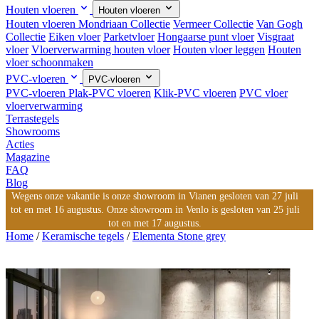
Houten vloeren
Houten vloeren
Houten vloeren
Mondriaan Collectie
Vermeer Collectie
Van Gogh
Collectie
Eiken vloer
Parketvloer
Hongaarse punt vloer
Visgraat
vloer
Vloerverwarming houten vloer
Houten vloer leggen
Houten
vloer schoonmaken
PVC-vloeren
PVC-vloeren
PVC-vloeren
Plak-PVC vloeren
Klik-PVC vloeren
PVC vloer
vloerverwarming
Terrastegels
Showrooms
Acties
Magazine
FAQ
Blog
Wegens onze vakantie is onze showroom in Vianen gesloten van 27 juli
tot en met 16 augustus. Onze showroom in Venlo is gesloten van 25 juli
tot en met 17 augustus.
Home
/
Keramische tegels
/
Elementa Stone grey