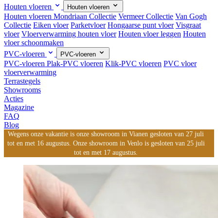
Houten vloeren
Houten vloeren
Houten vloeren
Mondriaan Collectie
Vermeer Collectie
Van Gogh
Collectie
Eiken vloer
Parketvloer
Hongaarse punt vloer
Visgraat
vloer
Vloerverwarming houten vloer
Houten vloer leggen
Houten
vloer schoonmaken
PVC-vloeren
PVC-vloeren
PVC-vloeren
Plak-PVC vloeren
Klik-PVC vloeren
PVC vloer
vloerverwarming
Terrastegels
Showrooms
Acties
Magazine
FAQ
Blog
Wegens onze vakantie is onze showroom in Vianen gesloten van 27 juli
tot en met 16 augustus. Onze showroom in Venlo is gesloten van 25 juli
tot en met 17 augustus.