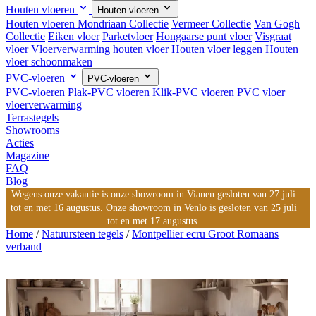
Houten vloeren
Houten vloeren
Houten vloeren
Mondriaan Collectie
Vermeer Collectie
Van Gogh
Collectie
Eiken vloer
Parketvloer
Hongaarse punt vloer
Visgraat
vloer
Vloerverwarming houten vloer
Houten vloer leggen
Houten
vloer schoonmaken
PVC-vloeren
PVC-vloeren
PVC-vloeren
Plak-PVC vloeren
Klik-PVC vloeren
PVC vloer
vloerverwarming
Terrastegels
Showrooms
Acties
Magazine
FAQ
Blog
Wegens onze vakantie is onze showroom in Vianen gesloten van 27 juli
tot en met 16 augustus. Onze showroom in Venlo is gesloten van 25 juli
tot en met 17 augustus.
Home
/
Natuursteen tegels
/
Montpellier ecru Groot Romaans
verband