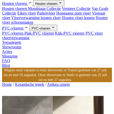
Houten vloeren
Houten vloeren
Houten vloeren
Mondriaan Collectie
Vermeer Collectie
Van Gogh
Collectie
Eiken vloer
Parketvloer
Hongaarse punt vloer
Visgraat
vloer
Vloerverwarming houten vloer
Houten vloer leggen
Houten
vloer schoonmaken
PVC-vloeren
PVC-vloeren
PVC-vloeren
Plak-PVC vloeren
Klik-PVC vloeren
PVC vloer
vloerverwarming
Terrastegels
Showrooms
Acties
Magazine
FAQ
Blog
Wegens onze vakantie is onze showroom in Vianen gesloten van 27 juli
tot en met 16 augustus. Onze showroom in Venlo is gesloten van 25 juli
tot en met 17 augustus.
Home
/
Keramische tegels
/
Ardura cenere