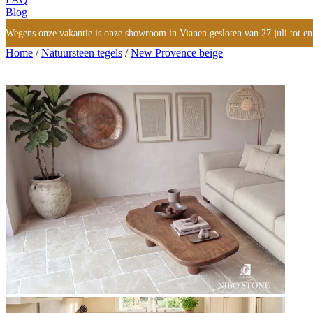
Blog
Wegens onze vakantie is onze showroom in Vianen gesloten van 27 juli tot en
Home
/
Natuursteen tegels
/
New Provence beige