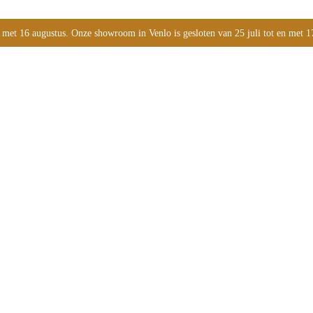
 met 16 augustus. Onze showroom in Venlo is gesloten van 25 juli tot en met 1