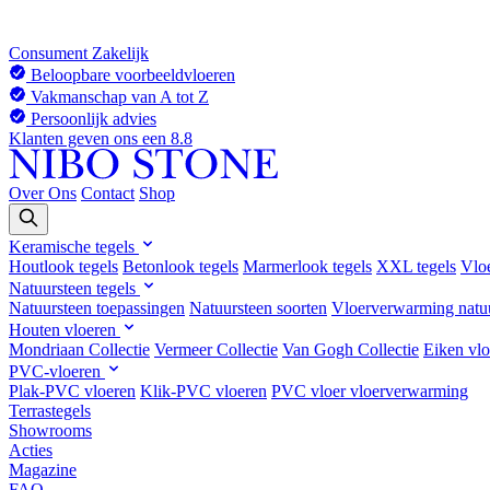
Consument
Zakelijk
Beloopbare voorbeeldvloeren
Vakmanschap van A tot Z
Persoonlijk advies
Klanten geven ons een 8.8
Over Ons
Contact
Shop
Keramische tegels
Houtlook tegels
Betonlook tegels
Marmerlook tegels
XXL tegels
Vlo
Natuursteen tegels
Natuursteen toepassingen
Natuursteen soorten
Vloerverwarming natu
Houten vloeren
Mondriaan Collectie
Vermeer Collectie
Van Gogh Collectie
Eiken vlo
PVC-vloeren
Plak-PVC vloeren
Klik-PVC vloeren
PVC vloer vloerverwarming
Terrastegels
Showrooms
Acties
Magazine
FAQ