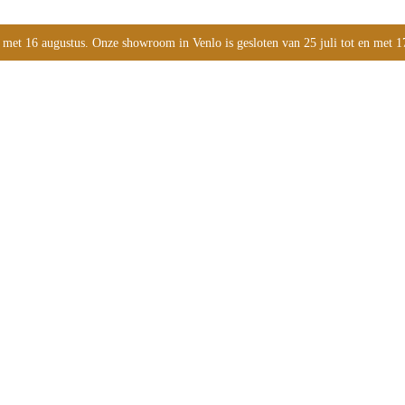
 met 16 augustus. Onze showroom in Venlo is gesloten van 25 juli tot en met 1