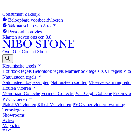
Consument
Zakelijk
Beloopbare voorbeeldvloeren
Vakmanschap van A tot Z
Persoonlijk advies
Klanten geven ons een 8.8
Over Ons
Contact
Shop
Keramische tegels
Houtlook tegels
Betonlook tegels
Marmerlook tegels
XXL tegels
Vlo
Natuursteen tegels
Natuursteen toepassingen
Natuursteen soorten
Vloerverwarming natu
Houten vloeren
Mondriaan Collectie
Vermeer Collectie
Van Gogh Collectie
Eiken vlo
PVC-vloeren
Plak-PVC vloeren
Klik-PVC vloeren
PVC vloer vloerverwarming
Terrastegels
Showrooms
Acties
Magazine
FAQ