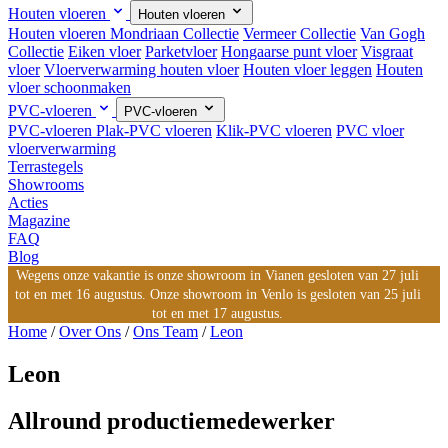
Houten vloeren
Houten vloeren
Houten vloeren
Mondriaan Collectie
Vermeer Collectie
Van Gogh
Collectie
Eiken vloer
Parketvloer
Hongaarse punt vloer
Visgraat
vloer
Vloerverwarming houten vloer
Houten vloer leggen
Houten
vloer schoonmaken
PVC-vloeren
PVC-vloeren
PVC-vloeren
Plak-PVC vloeren
Klik-PVC vloeren
PVC vloer
vloerverwarming
Terrastegels
Showrooms
Acties
Magazine
FAQ
Blog
Wegens onze vakantie is onze showroom in Vianen gesloten van 27 juli
tot en met 16 augustus. Onze showroom in Venlo is gesloten van 25 juli
tot en met 17 augustus.
Home
/
Over Ons
/
Ons Team
/
Leon
Leon
Allround productiemedewerker