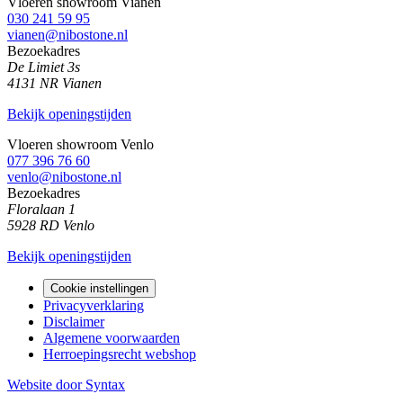
Vloeren showroom Vianen
030 241 59 95
vianen@nibostone.nl
Bezoekadres
De Limiet 3s
4131 NR Vianen
Bekijk openingstijden
Vloeren showroom Venlo
077 396 76 60
venlo@nibostone.nl
Bezoekadres
Floralaan 1
5928 RD Venlo
Bekijk openingstijden
Cookie instellingen
Privacyverklaring
Disclaimer
Algemene voorwaarden
Herroepingsrecht webshop
Website door Syntax