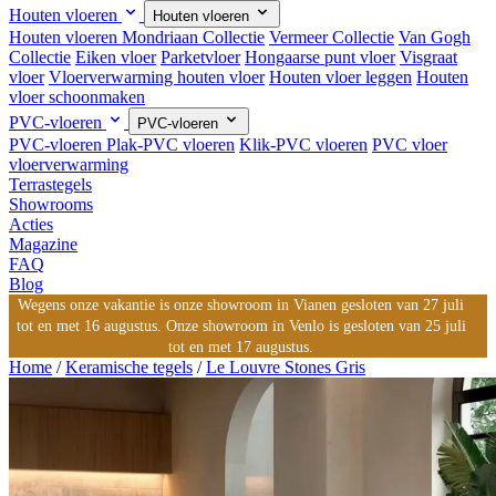
Houten vloeren
Houten vloeren
Houten vloeren
Mondriaan Collectie
Vermeer Collectie
Van Gogh
Collectie
Eiken vloer
Parketvloer
Hongaarse punt vloer
Visgraat
vloer
Vloerverwarming houten vloer
Houten vloer leggen
Houten
vloer schoonmaken
PVC-vloeren
PVC-vloeren
PVC-vloeren
Plak-PVC vloeren
Klik-PVC vloeren
PVC vloer
vloerverwarming
Terrastegels
Showrooms
Acties
Magazine
FAQ
Blog
Wegens onze vakantie is onze showroom in Vianen gesloten van 27 juli
tot en met 16 augustus. Onze showroom in Venlo is gesloten van 25 juli
tot en met 17 augustus.
Home
/
Keramische tegels
/
Le Louvre Stones Gris