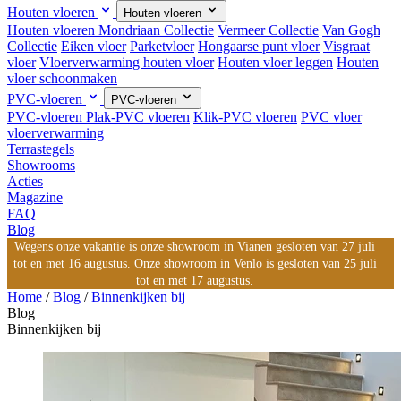
Houten vloeren
Houten vloeren
Houten vloeren
Mondriaan Collectie
Vermeer Collectie
Van Gogh
Collectie
Eiken vloer
Parketvloer
Hongaarse punt vloer
Visgraat
vloer
Vloerverwarming houten vloer
Houten vloer leggen
Houten
vloer schoonmaken
PVC-vloeren
PVC-vloeren
PVC-vloeren
Plak-PVC vloeren
Klik-PVC vloeren
PVC vloer
vloerverwarming
Terrastegels
Showrooms
Acties
Magazine
FAQ
Blog
Wegens onze vakantie is onze showroom in Vianen gesloten van 27 juli
tot en met 16 augustus. Onze showroom in Venlo is gesloten van 25 juli
tot en met 17 augustus.
Home
/
Blog
/
Binnenkijken bij
Blog
Binnenkijken bij