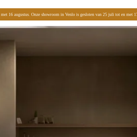
 met 16 augustus. Onze showroom in Venlo is gesloten van 25 juli tot en met 1