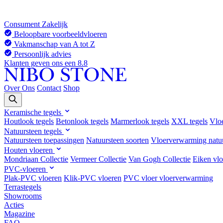
Consument
Zakelijk
Beloopbare voorbeeldvloeren
Vakmanschap van A tot Z
Persoonlijk advies
Klanten geven ons een 8.8
Over Ons
Contact
Shop
Keramische tegels
Houtlook tegels
Betonlook tegels
Marmerlook tegels
XXL tegels
Vlo
Natuursteen tegels
Natuursteen toepassingen
Natuursteen soorten
Vloerverwarming natu
Houten vloeren
Mondriaan Collectie
Vermeer Collectie
Van Gogh Collectie
Eiken vlo
PVC-vloeren
Plak-PVC vloeren
Klik-PVC vloeren
PVC vloer vloerverwarming
Terrastegels
Showrooms
Acties
Magazine
FAQ