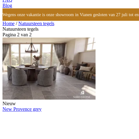
Blog
Wegens onze vakantie is onze showroom in Vianen gesloten van 27 juli tot en
Home
/
Natuursteen tegels
Natuursteen tegels
Pagina 2 van 2
Nieuw
New Provence grey