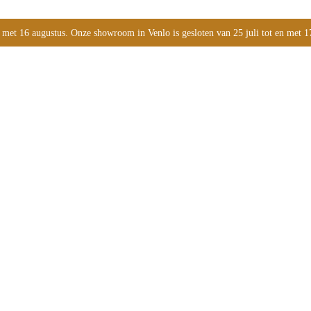
 met 16 augustus. Onze showroom in Venlo is gesloten van 25 juli tot en met 1