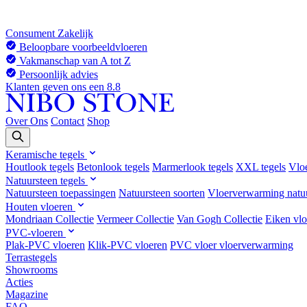
Consument
Zakelijk
Beloopbare voorbeeldvloeren
Vakmanschap van A tot Z
Persoonlijk advies
Klanten geven ons een 8.8
Over Ons
Contact
Shop
Keramische tegels
Houtlook tegels
Betonlook tegels
Marmerlook tegels
XXL tegels
Vlo
Natuursteen tegels
Natuursteen toepassingen
Natuursteen soorten
Vloerverwarming natu
Houten vloeren
Mondriaan Collectie
Vermeer Collectie
Van Gogh Collectie
Eiken vlo
PVC-vloeren
Plak-PVC vloeren
Klik-PVC vloeren
PVC vloer vloerverwarming
Terrastegels
Showrooms
Acties
Magazine
FAQ