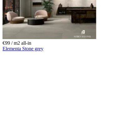
€99 / m
2
all-in
Elementa Stone grey