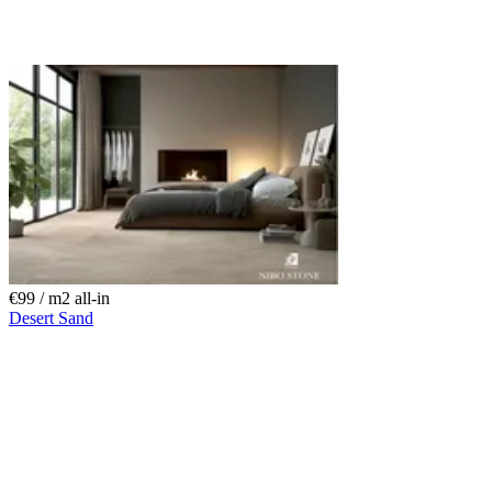
€99 / m
2
all-in
Desert Sand