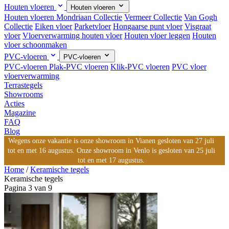
Houten vloeren
Houten vloeren
Houten vloeren
Mondriaan Collectie
Vermeer Collectie
Van Gogh
Collectie
Eiken vloer
Parketvloer
Hongaarse punt vloer
Visgraat
vloer
Vloerverwarming houten vloer
Houten vloer leggen
Houten
vloer schoonmaken
PVC-vloeren
PVC-vloeren
PVC-vloeren
Plak-PVC vloeren
Klik-PVC vloeren
PVC vloer
vloerverwarming
Terrastegels
Showrooms
Acties
Magazine
FAQ
Blog
Wegens onze vakantie is onze showroom in Vianen gesloten van 27 juli
tot en met 16 augustus. Onze showroom in Venlo is gesloten van 25 juli
tot en met 17 augustus.
Home
/
Keramische tegels
Keramische tegels
Pagina 3 van 9