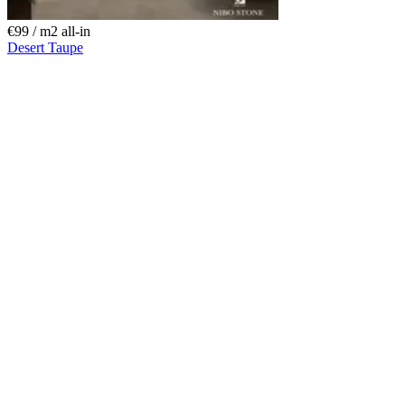
€99 / m
2
all-in
Desert Taupe