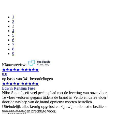
1
2
3
4
5
6
7
8
9
Klantenreviews
★★★★★
★★★★★
8.8
op basis van 341 beoordelingen
★★★★★
★★★★★
Edwin Reitsma Fase
Nibo Stone heeft veel pech gehad met de levering van onze vloer.
1e vloer verloren gegaan tijdens de brand in Venlo en de 2e vloer
door de nasleep van de brand opnieuw moeten bestellen.
Uiteindelijk alles keurig opgelost en zijn wij nu de trotse bezitters
van een meer dan prachtige vloer.