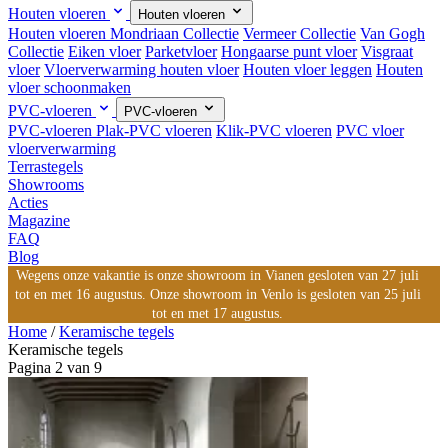
Houten vloeren
Houten vloeren
Houten vloeren
Mondriaan Collectie
Vermeer Collectie
Van Gogh
Collectie
Eiken vloer
Parketvloer
Hongaarse punt vloer
Visgraat
vloer
Vloerverwarming houten vloer
Houten vloer leggen
Houten
vloer schoonmaken
PVC-vloeren
PVC-vloeren
PVC-vloeren
Plak-PVC vloeren
Klik-PVC vloeren
PVC vloer
vloerverwarming
Terrastegels
Showrooms
Acties
Magazine
FAQ
Blog
Wegens onze vakantie is onze showroom in Vianen gesloten van 27 juli
tot en met 16 augustus. Onze showroom in Venlo is gesloten van 25 juli
tot en met 17 augustus.
Home
/
Keramische tegels
Keramische tegels
Pagina 2 van 9